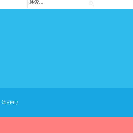
検
索:
法人向け