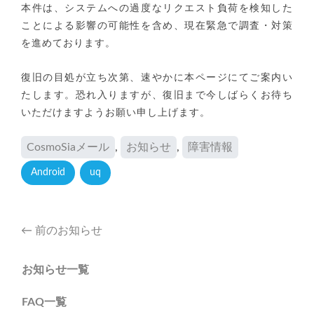
本件は、システムへの過度なリクエスト負荷を検知した
ことによる影響の可能性を含め、現在緊急で調査・対策
を進めております。
復旧の目処が立ち次第、速やかに本ページにてご案内い
たします。恐れ入りますが、復旧まで今しばらくお待ち
いただけますようお願い申し上げます。
CosmoSiaメール
,
お知らせ
,
障害情報
Android
uq
Post
←
前のお知らせ
navigation
お知らせ一覧
FAQ一覧