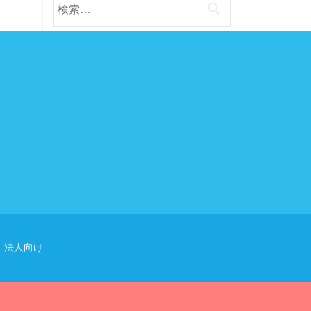
検
索:
法人向け